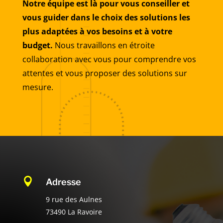
Notre équipe est là pour vous conseiller et
vous guider dans le choix des solutions les
plus adaptées à vos besoins et à votre
budget.
Nous travaillons en étroite
collaboration avec vous pour comprendre vos
attentes et vous proposer des solutions sur
mesure.

Adresse
9 rue des Aulnes
73490 La Ravoire