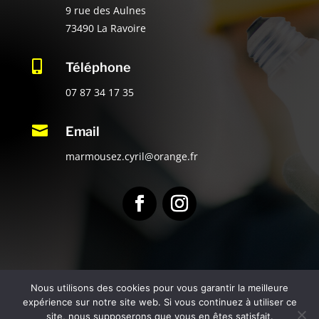
9 rue des Aulnes
73490 La Ravoire

Téléphone
07 87 34 17 35

Email
marmousez.cyril@orange.fr
Nous utilisons des cookies pour vous garantir la meilleure
expérience sur notre site web. Si vous continuez à utiliser ce
Copryright
MARMOUSEZ Cyril Électricité
–
Mentions
site, nous supposerons que vous en êtes satisfait.