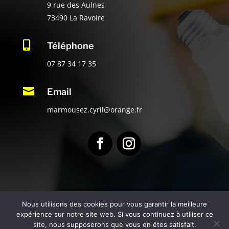
9 rue des Aulnes
73490 La Ravoire

Téléphone
07 87 34 17 35

Email
marmousez.cyril@orange.fr
Nous utilisons des cookies pour vous garantir la meilleure
expérience sur notre site web. Si vous continuez à utiliser ce
Copryright
MARMOUSEZ Cyril Électricité
–
Mentions
site, nous supposerons que vous en êtes satisfait.