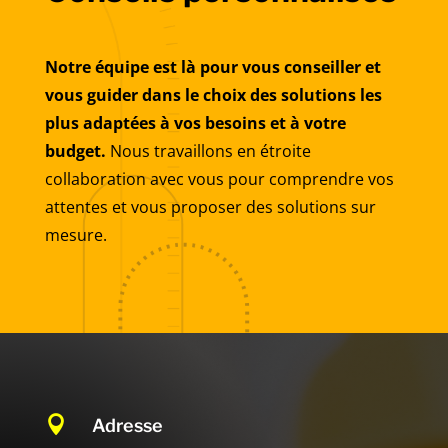
Notre équipe est là pour vous conseiller et
vous guider dans le choix des solutions les
plus adaptées à vos besoins et à votre
budget.
Nous travaillons en étroite
collaboration avec vous pour comprendre vos
attentes et vous proposer des solutions sur
mesure.

Adresse