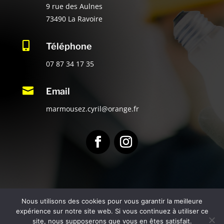
9 rue des Aulnes
73490 La Ravoire

Téléphone
07 87 34 17 35

Email
marmousez.cyril@orange.fr
Nous utilisons des cookies pour vous garantir la meilleure
expérience sur notre site web. Si vous continuez à utiliser ce
Copryright
MARMOUSEZ Cyril Électricité
–
Mentions
site, nous supposerons que vous en êtes satisfait.