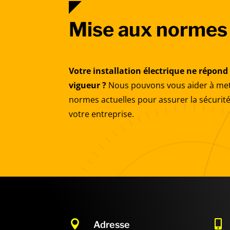
Mise aux normes
Votre installation électrique ne répon
vigueur ?
Nous pouvons vous aider à mett
normes actuelles pour assurer la sécurité
votre entreprise.


Adresse