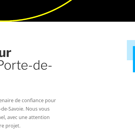
ur
Porte-de-
tenaire de confiance pour
e-de-Savoie. Nous vous
el, avec une attention
re projet.