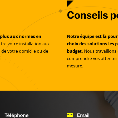
Conseils p
d plus aux normes en
Notre équipe est là pour
re votre installation aux
choix des solutions les 
 de votre domicile ou de
budget.
Nous travaillons 
comprendre vos attentes 
mesure.

Téléphone
Email