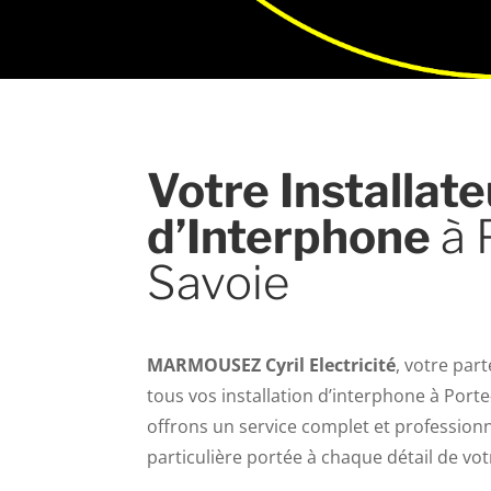
Votre Installate
d’Interphone
à 
Savoie
MARMOUSEZ Cyril Electricité
, votre par
tous vos installation d’interphone à Port
offrons un service complet et professionn
particulière portée à chaque détail de vot