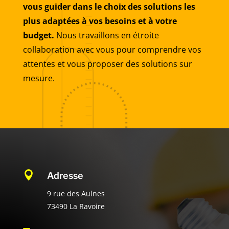
vous guider dans le choix des solutions les
plus adaptées à vos besoins et à votre
budget.
Nous travaillons en étroite
collaboration avec vous pour comprendre vos
attentes et vous proposer des solutions sur
mesure.

Adresse
9 rue des Aulnes
73490 La Ravoire