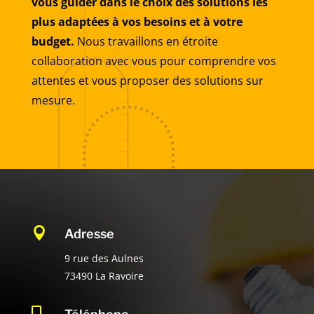
vous guider dans le choix des solutions les
plus adaptées à vos besoins et à votre
budget.
Nous travaillons en étroite
collaboration avec vous pour comprendre vos
attentes et vous proposer des solutions sur
mesure.

Adresse
9 rue des Aulnes
73490 La Ravoire
