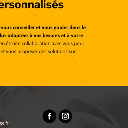
ersonnalisés
 vous conseiller et vous guider dans le
plus adaptées à vos besoins et à votre
en étroite collaboration avec vous pour
et vous proposer des solutions sur
e.fr