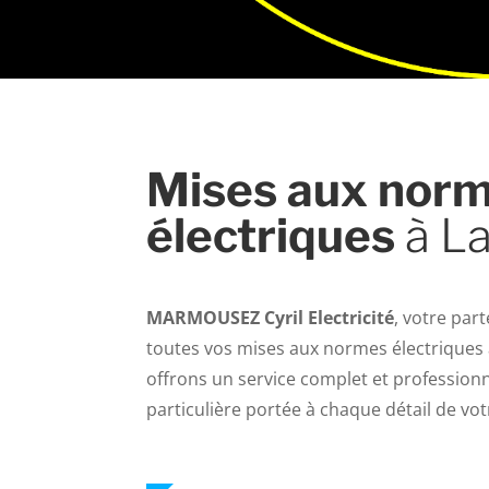
Mises aux nor
électriques
à La
MARMOUSEZ Cyril Electricité
, votre par
toutes vos mises aux normes électriques 
offrons un service complet et professionn
particulière portée à chaque détail de vot