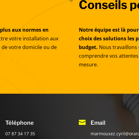
Conseils p
d plus aux normes en
Notre équipe est là pour
re votre installation aux
choix des solutions les 
 de votre domicile ou de
budget.
Nous travaillons 
comprendre vos attentes 
mesure.

Téléphone
Email
07 87 34 17 35
marmousez.cyril@orang