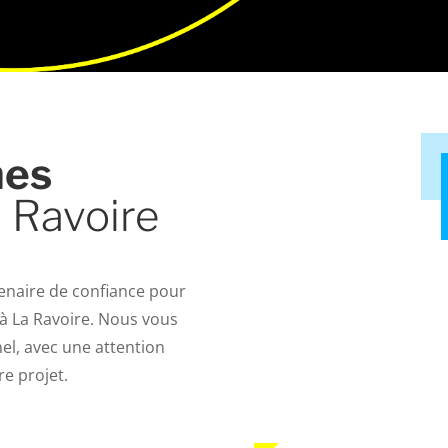
mes
 Ravoire
tenaire de confiance pour
à La Ravoire. Nous vous
el, avec une attention
re projet.