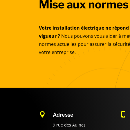
Mise aux normes
Votre installation électrique ne répon
vigueur ?
Nous pouvons vous aider à mett
normes actuelles pour assurer la sécurité
votre entreprise.


Adresse
9 rue des Aulnes