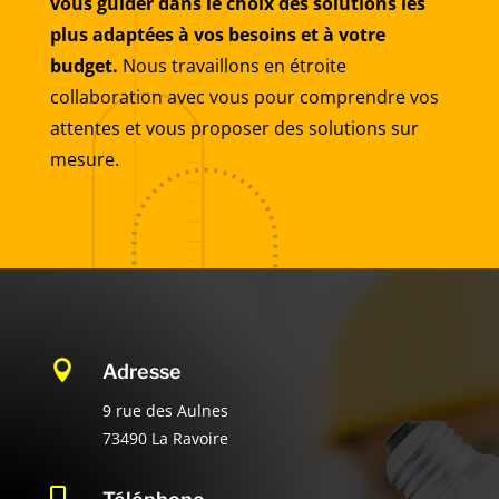
vous guider dans le choix des solutions les
plus adaptées à vos besoins et à votre
budget.
Nous travaillons en étroite
collaboration avec vous pour comprendre vos
attentes et vous proposer des solutions sur
mesure.

Adresse
9 rue des Aulnes
73490 La Ravoire
