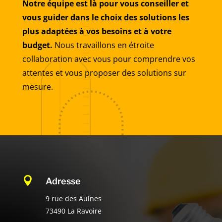
Notre équipe est là pour vous conseiller et
vous guider dans le choix des solutions les
plus adaptées à vos besoins et à votre
budget.
Nous travaillons en étroite
collaboration avec vous pour comprendre vos
attentes et vous proposer des solutions sur
mesure.

Adresse
9 rue des Aulnes
73490 La Ravoire